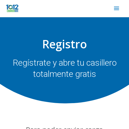
Ir
Men
al
princ
contenido
Registro
Regístrate y abre tu casillero
totalmente gratis